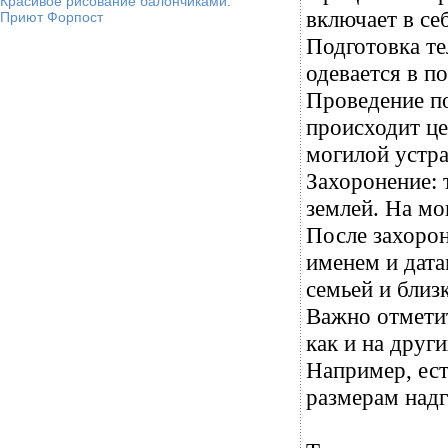
Красивое рисование балончиками.
включает в се
Приют Форпост
Подготовка те
одевается в п
Проведение по
происходит ц
могилой устра
Захоронение: 
землей. На мо
После захорон
именем и дат
семьей и бли
Важно отметит
как и на друг
Например, ест
размерам надг