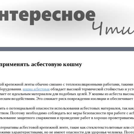
 применять асбестовую кошму
ой крепежной ленты обычно связано с теплоизоляционными работами, такими 
борудования.
обладает высокой термической стойкостью и уст
кошма асбестовая
лает ее идеальным материалом для подобных целей. У кошмы из асбеста высок
еским воздействиям. Это снижает риск повреждения изоляции и обеспечивает
ить о потенциальной опасности использования асбестовых материалов, так как 
твом. Поэтому необходимо соблюдать все меры безопасности при работе с ас
ользование защитного снаряжения и проведение работ в хорошо проветриваем
тернативы асбестовой крепежной ленте, такие как стеклотекстолитовые или с
жими характеристиками, но не имеют опасности для здоровья человека. Поэт