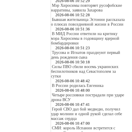
2026-08-06 10:52:29
Мэр Хиросимы повторяет русофобские
нарративы, заявила Захарова
2026-08-06 10:52:28
Бывшая жительница Эстонии рассказала
о плюсах повседневной жизни в России
2026-08-06 10:51:36
В МИД России ответили на критику
мэра Хиросимы в годовщину ядерной
бомбардировки
2026-08-06 10:51:23
Трусова и Игнатов празднуют первый
день рождения сына
2026-08-06 10:50:18
Силы ПВО сбили восемь украинских
беспилотников над Севастополем за
сутки
2026-08-06 10:48:42
В России родилась Евгеника
2026-08-06 10:48:00
Четыре россиянки пострадали при ударе
дрона ВСУ
2026-08-06 10:47:41
Герой СВО дал бой медведю, получил
удар молнии и одной рукой сделал себе
массаж сердца
2026-08-06 10:47:00
СМИ: король Испании встретится с