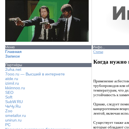
Меню
Инфо...
Главная
Статьи
Записи
Когда нужно
Партнёры
2uha.net
7ooo.ru — Высший в интернете
atde.ru
Применение асбестов
izimil.ru
трубопроводов или о
kkiinnoo.ru
температурам, что де
SEO
устойчивость к химич
Soft
SubW.RU
Однако, следует помн
ЧеЧу.Ru
канцерогенным вещес
Zoo
лентой, включая исп
smetafor.ru
unirun.ru
Существует также аль
PC
которые обладают схо