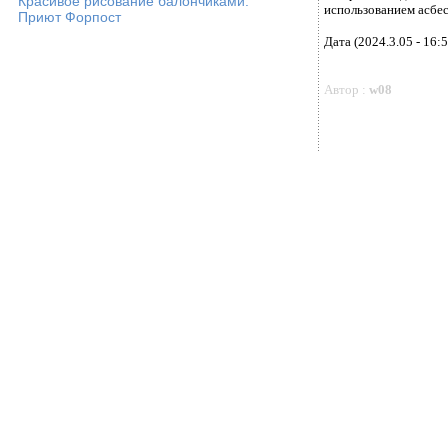
Красивое рисование балончиками.
использованием асбес
Приют Форпост
Дата (2024.3.05 - 16:5
Автор :
w08