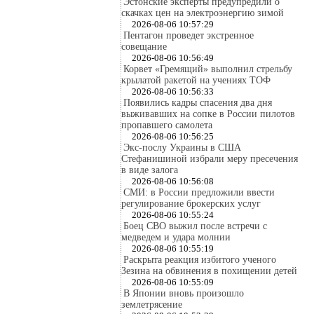
Эстонские эксперты предупредили о
скачках цен на электроэнергию зимой
2026-08-06 10:57:29
Пентагон проведет экстренное
совещание
2026-08-06 10:56:49
Корвет «Гремящий» выполнил стрельбу
крылатой ракетой на учениях ТОФ
2026-08-06 10:56:33
Появились кадры спасения два дня
выживавших на сопке в России пилотов
пропавшего самолета
2026-08-06 10:56:25
Экс-послу Украины в США
Стефанишиной избрали меру пресечения
в виде залога
2026-08-06 10:56:08
СМИ: в России предложили ввести
регулирование брокерских услуг
2026-08-06 10:55:24
Боец СВО выжил после встречи с
медведем и удара молнии
2026-08-06 10:55:19
Раскрыта реакция избитого ученого
Зезина на обвинения в похищении детей
2026-08-06 10:55:09
В Японии вновь произошло
землетрясение