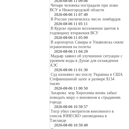
2026-08-06 11:09:06
Четыре человека пострадали при атаке
ВСУ в Нижегородской области
2026-08-06 11:07:49
В России увеличилось число ломбардов
2026-08-06 11:05:11
В Курске прошло возложение цветов в
годовщину вторжения ВСУ
2026-08-06 11:05:09
В аэропортах Самары и Ульяновска сняли
ограничения на полеты
2026-08-06 11:04:29
Мадьяр заявил об улучшении ситуации с
уровнем воды в Дунае для охлаждения
АЭС
2026-08-06 11:01:30
Суд назначил экс-послу Украины в США
Стефанишиной залог в размере $134
тысяч
2026-08-06 11:00:50
Захарова: мэр Хиросимы вновь забыл
поведать миру о виновном в страданиях
города
2026-08-06 10:59:57
Тигр убил смотрителя внесенного в
список ЮНЕСКО заповедника в
Таиланде
2026-08-06 10:59:49