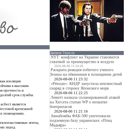
Записи 7ooo.ru
NYT: конфликт на Украине становится
схваткой за преимущество в воздухе
2026-08-06 11:24:26
Раскрыта реакция избитого ученого
Зезина на обвинения в похищении детей
2026-08-06 11:23:32
как изоляция
«Рёнхап»: КНДР запустила неизвестный
ойчива к высоким
снаряд в сторону Японского моря
ая прочность и
2026-08-06 11:22:25
 долгий срок службы.
Левитт назвала спланированной атакой
на Хегсета статью WP о нехватке
асбест является
боеприпасов
бестовой крепежной
2026-08-06 11:21:16
ых помещениях.
Авиабомбы ФАБ-500 уничтожили
подземную базу украинских «Птиц
теклопластиковые ленты,
Мадьяра»
ому перед