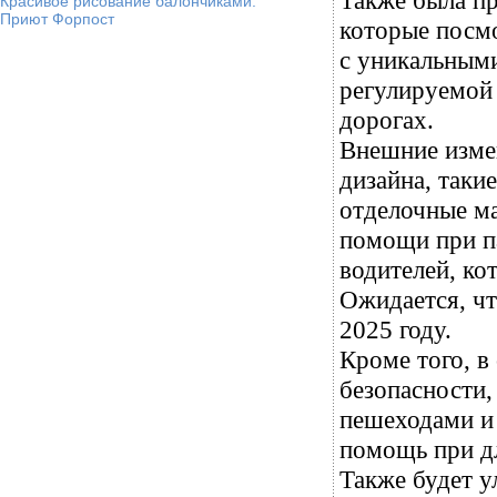
Также была пр
Красивое рисование балончиками.
Приют Форпост
которые посм
с уникальным
регулируемой
дорогах.
Внешние измен
дизайна, таки
отделочные ма
помощи при па
водителей, ко
Ожидается, ч
2025 году.
Кроме того, в
безопасности,
пешеходами и 
помощь при дл
Также будет 