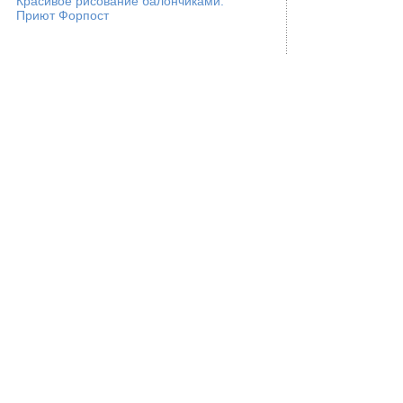
Красивое рисование балончиками.
Приют Форпост