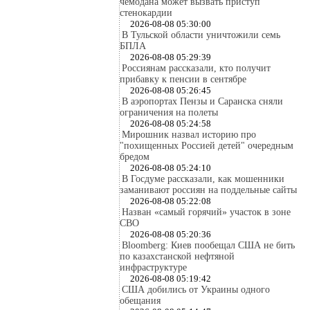
чемодана может вызвать приступ
стенокардии
2026-08-08 05:30:00
В Тульской области уничтожили семь
БПЛА
2026-08-08 05:29:39
Россиянам рассказали, кто получит
прибавку к пенсии в сентябре
2026-08-08 05:26:45
В аэропортах Пензы и Саранска сняли
ограничения на полеты
2026-08-08 05:24:58
Мирошник назвал историю про
"похищенных Россией детей" очередным
бредом
2026-08-08 05:24:10
В Госдуме рассказали, как мошенники
заманивают россиян на поддельные сайты
2026-08-08 05:22:08
Назван «самый горячий» участок в зоне
СВО
2026-08-08 05:20:36
Bloomberg: Киев пообещал США не бить
по казахстанской нефтяной
инфраструктуре
2026-08-08 05:19:42
США добились от Украины одного
обещания