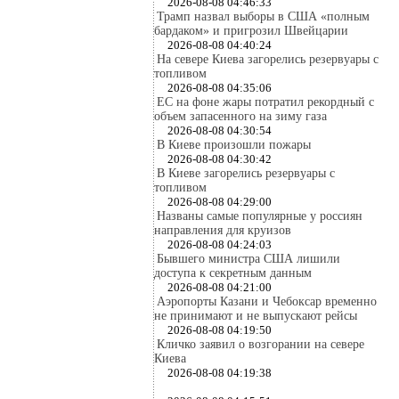
2026-08-08 04:46:33
Трамп назвал выборы в США «полным
бардаком» и пригрозил Швейцарии
2026-08-08 04:40:24
На севере Киева загорелись резервуары с
топливом
2026-08-08 04:35:06
ЕС на фоне жары потратил рекордный с
объем запасенного на зиму газа
2026-08-08 04:30:54
В Киеве произошли пожары
2026-08-08 04:30:42
В Киеве загорелись резервуары с
топливом
2026-08-08 04:29:00
Названы самые популярные у россиян
направления для круизов
2026-08-08 04:24:03
Бывшего министра США лишили
доступа к секретным данным
2026-08-08 04:21:00
Аэропорты Казани и Чебоксар временно
не принимают и не выпускают рейсы
2026-08-08 04:19:50
Кличко заявил о возгорании на севере
Киева
2026-08-08 04:19:38