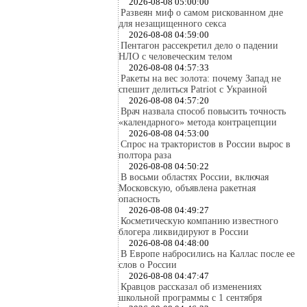
2026-08-08 05:00:00
Развеян миф о самом рискованном дне
для незащищенного секса
2026-08-08 04:59:00
Пентагон рассекретил дело о падении
НЛО с человеческим телом
2026-08-08 04:57:33
Ракеты на вес золота: почему Запад не
спешит делиться Patriot с Украиной
2026-08-08 04:57:20
Врач назвала способ повысить точность
«календарного» метода контрацепции
2026-08-08 04:53:00
Спрос на трактористов в России вырос в
полтора раза
2026-08-08 04:50:22
В восьми областях России, включая
Московскую, объявлена ракетная
опасность
2026-08-08 04:49:27
Косметическую компанию известного
блогера ликвидируют в России
2026-08-08 04:48:00
В Европе набросились на Каллас после ее
слов о России
2026-08-08 04:47:47
Кравцов рассказал об изменениях
школьной программы с 1 сентября