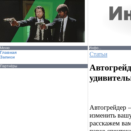
Меню
Инфо...
Главная
Статьи
Записи
Автогрейд
Партнёры
удивител
Автогрейдер –
изменить вашу
расскажем вам