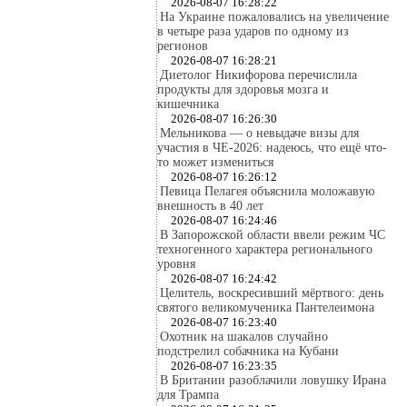
2026-08-07 16:28:22
На Украине пожаловались на увеличение
в четыре раза ударов по одному из
регионов
2026-08-07 16:28:21
Диетолог Никифорова перечислила
продукты для здоровья мозга и
кишечника
2026-08-07 16:26:30
Мельникова — о невыдаче визы для
участия в ЧЕ-2026: надеюсь, что ещё что-
то может измениться
2026-08-07 16:26:12
Певица Пелагея объяснила моложавую
внешность в 40 лет
2026-08-07 16:24:46
В Запорожской области ввели режим ЧС
техногенного характера регионального
уровня
2026-08-07 16:24:42
Целитель, воскресивший мёртвого: день
святого великомученика Пантелеимона
2026-08-07 16:23:40
Охотник на шакалов случайно
подстрелил собачника на Кубани
2026-08-07 16:23:35
В Британии разоблачили ловушку Ирана
для Трампа