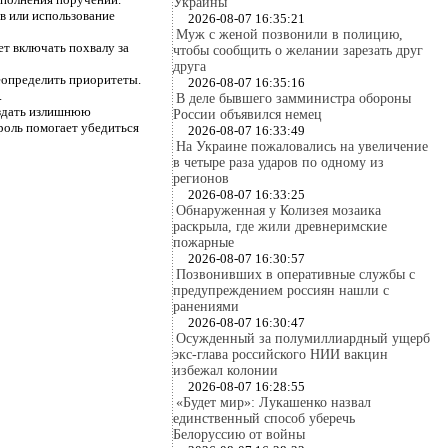
Украины
в или использование
2026-08-07 16:35:21
Муж с женой позвонили в полицию,
т включать похвалу за
чтобы сообщить о желании зарезать друг
друга
реопределить приоритеты.
2026-08-07 16:35:16
.
В деле бывшего замминистра обороны
оздать излишнюю
России объявился немец
роль помогает убедиться
2026-08-07 16:33:49
На Украине пожаловались на увеличение
в четыре раза ударов по одному из
регионов
2026-08-07 16:33:25
Обнаруженная у Колизея мозаика
раскрыла, где жили древнеримские
пожарные
2026-08-07 16:30:57
Позвонивших в оперативные службы с
предупреждением россиян нашли с
ранениями
2026-08-07 16:30:47
Осужденный за полумиллиардный ущерб
экс-глава российского НИИ вакцин
избежал колонии
2026-08-07 16:28:55
«Будет мир»: Лукашенко назвал
единственный способ уберечь
Белоруссию от войны