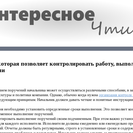
оторая позволяет контролировать работу, вып
ми
нием поручений начальника может осуществляться различными способами, в з
уктуры и политики компании. Однако, обычно когда нужна
организация контроля
едующим принципам. Начальник должен давать четкие и понятные инструкции 
ия необходимо установить определенные сроки выполнения. Это позволяет ко
еменное выполнение поручений.
егировать выполнение поручений своим подчиненным. При этом важно устано
для каждого исполнителя. Исполнители должны ежедневно или еженедельно пр
й. Отчеты должны быть регулярными, строго в установленные сроки и содер
зникших проблемах и результатах. Начальник должен следить за прогрессом в