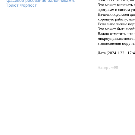
Красивое рисование балончиками.
Это может включать 
Приют Форпост
программ и систем уп
Начальник должен дав
хорошую работу, кон
Если выполнение пору
Это может быть необх
Важно отметить, что
микроуправляемость 
в выполнении поручен
Дата (2024.1.22 - 17:4
Автор :
w08