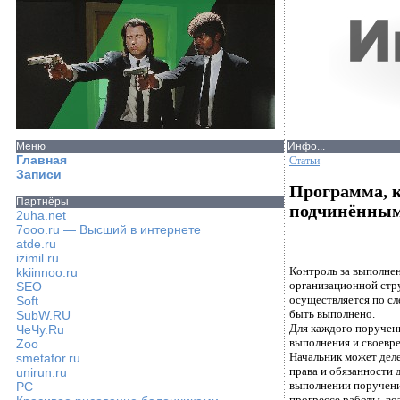
Меню
Инфо...
Главная
Статьи
Записи
Программа, к
Партнёры
подчинённы
2uha.net
7ooo.ru — Высший в интернете
atde.ru
izimil.ru
Контроль за выполне
kkiinnoo.ru
организационной стр
SEO
осуществляется по сл
Soft
быть выполнено.
SubW.RU
Для каждого поручен
ЧеЧу.Ru
выполнения и своевр
Zoo
Начальник может дел
smetafor.ru
права и обязанности 
unirun.ru
выполнении поручени
PC
прогрессе работы, во