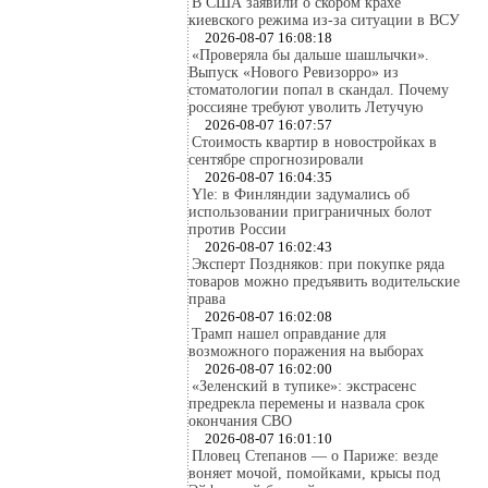
В США заявили о скором крахе
киевского режима из-за ситуации в ВСУ
2026-08-07 16:08:18
«Проверяла бы дальше шашлычки».
Выпуск «Нового Ревизорро» из
стоматологии попал в скандал. Почему
россияне требуют уволить Летучую
2026-08-07 16:07:57
Стоимость квартир в новостройках в
сентябре спрогнозировали
2026-08-07 16:04:35
Yle: в Финляндии задумались об
использовании приграничных болот
против России
2026-08-07 16:02:43
Эксперт Поздняков: при покупке ряда
товаров можно предъявить водительские
права
2026-08-07 16:02:08
Трамп нашел оправдание для
возможного поражения на выборах
2026-08-07 16:02:00
«Зеленский в тупике»: экстрасенс
предрекла перемены и назвала срок
окончания СВО
2026-08-07 16:01:10
Пловец Степанов — о Париже: везде
воняет мочой, помойками, крысы под