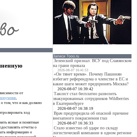
Записи 7ooo.ru
Зеленский признал: ВСУ под Славянском
олненную
на грани провала
2026-08-07 16:41:53
«Он тянет время». Почему Пашинян
избегает референдума о членстве в ЕС и
какие шаги может предпринять Москва?
2026-08-07 16:39:42
ависимости от
Таксист стал бесплатно развозить
,
 поручения
эвакуированных сотрудников Wildberries
о том, что и как должно
в Екатеринбурге
2026-08-07 16:38:19
нтролировать ход
Врач предупредила об опасной причине
внезапного покраснения глаз
вить ясные и понятные
2026-08-07 16:36:33
едоставлять отчеты о
Стало известно об ударе по складу
жать информацию о
логистической компании в одном регионе
ыполнения поручений.