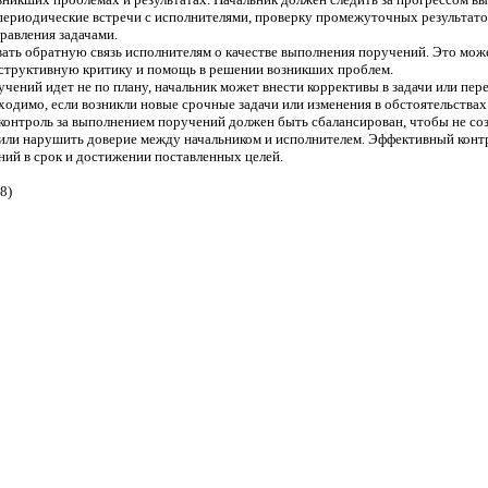
периодические встречи с исполнителями, проверку промежуточных результато
равления задачами.
ать обратную связь исполнителям о качестве выполнения поручений. Это може
структивную критику и помощь в решении возникших проблем.
чений идет не по плану, начальник может внести коррективы в задачи или пе
одимо, если возникли новые срочные задачи или изменения в обстоятельствах
 контроль за выполнением поручений должен быть сбалансирован, чтобы не с
или нарушить доверие между начальником и исполнителем. Эффективный конт
ий в срок и достижении поставленных целей.
8)