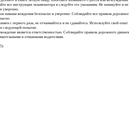
йте все инструкции экзаменатора и следуйте его указаниям. Не паникуйте и н
 и уверенно.
вои навыки вождения безопасно и уверенно. Соблюдайте все правила дорожно
пасно.
кзамен с первого раза, не отчаивайтесь и не сдавайтесь. Используйте свой опы
 к следующей попытке.
о вождение является ответственностью. Соблюдайте правила дорожного движени
нимательными и отважными водителями.
5)