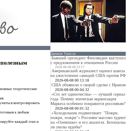
Записи 7ooo.ru
Бывший президент Финляндии выступил
 полезным
с предложением в отношении России
2026-08-08 00:23:17
Американский журналист оценил шансы
на ужесточение санкций США против РФ
2026-08-08 00:13:18
США объявили о скорой сделке с Ираном
сновные теоретические
2026-08-08 00:04:32
«Сто лет одиночества» — лучший сериал
ия.
года. Почему эпическая экранизация
аучиться контролировать
Маркеса особенно понравится россиянам?
2026-08-08 00:01:32
ь готовым к любым
«Холодильник подмигивает: "Пожри,
пожри, пожри"» Россияне массово худеют
изируйте каждый этап и
на «Оземпике» и его аналогах. Безопасны
ли уколы худобы?