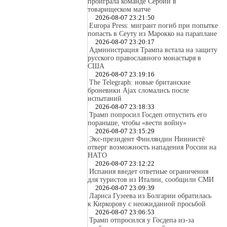
проиграла команде Сербии в
товарищеском матче
2026-08-07 23:21:50
Europa Press: мигрант погиб при попытке
попасть в Сеуту из Марокко на параплане
2026-08-07 23:20:17
Администрация Трампа встала на защиту
русского православного монастыря в
США
2026-08-07 23:19:16
The Telegraph: новые британские
броневики Ajax сломались после
испытаний
2026-08-07 23:18:33
Трамп попросил Госдеп отпустить его
пораньше, чтобы «вести войну»
2026-08-07 23:15:29
Экс-президент Финляндии Ниинистё
отверг возможность нападения России на
НАТО
2026-08-07 23:12:22
Испания введет ответные ограничения
для туристов из Италии, сообщили СМИ
2026-08-07 23:09:39
Лариса Гузеева из Болгарии обратилась
к Киркорову с неожиданной просьбой
2026-08-07 23:06:53
Трамп отпросился у Госдепа из-за