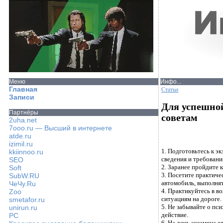
Меню
Инфо...
Главная
Статьи
Записи
Для успешно
Партнёры
советам
2uha.net
7ooo.ru — Высший в интернете
atde.ru
izimil.ru
1. Подготовьтесь к э
kkiinnoo.ru
сведения и требовани
SEO
2. Заранее пройдите 
Soft
3. Посетите практиче
SubW.RU
автомобиль, выполня
ЧеЧу.Ru
4. Практикуйтесь в в
Zoo
ситуациям на дороге.
smetafor.ru
5. Не забывайте о пс
unirun.ru
действие.
PC
6. На день экзамена 