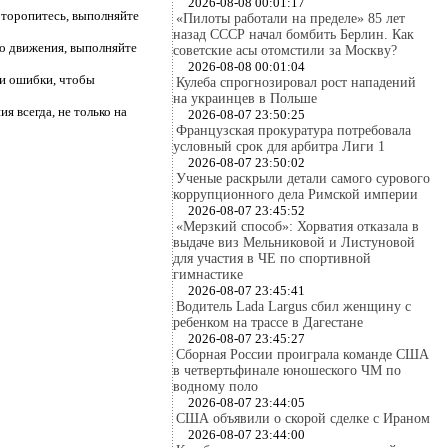
2026-08-08 00:01:17
е торопитесь, выполняйте
«Пилоты работали на пределе» 85 лет
назад СССР начал бомбить Берлин. Как
го движения, выполняйте
советские асы отомстили за Москву?
2026-08-08 00:01:04
т и ошибки, чтобы
Кулеба спрогнозировал рост нападений
на украинцев в Польше
я всегда, не только на
2026-08-07 23:50:25
Французская прокуратура потребовала
условный срок для арбитра Лиги 1
2026-08-07 23:50:02
Ученые раскрыли детали самого сурового
коррупционного дела Римской империи
2026-08-07 23:45:52
«Мерзкий способ»: Хорватия отказала в
выдаче виз Мельниковой и Листуновой
для участия в ЧЕ по спортивной
гимнастике
2026-08-07 23:45:41
Водитель Lada Largus сбил женщину с
ребенком на трассе в Дагестане
2026-08-07 23:45:27
Сборная России проиграла команде США
в четвертьфинале юношеского ЧМ по
водному поло
2026-08-07 23:44:05
США объявили о скорой сделке с Ираном
2026-08-07 23:44:00