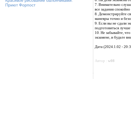
Красивое рисование балончиками.
7. Внимательно слуша
Приют Форпост
все задания спокойно
8. Демонстрируйте с
маневры точно и безо
9. Если вы не сдали э
подготовиться лучше
10. Не забывайте, чт
экзамене, и будьте в
Дата (2024.1.02 - 20:3
Автор :
w08