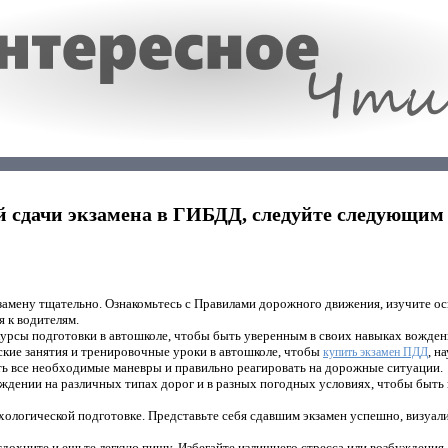
й сдачи экзамена в ГИБДД, следуйте следующим
кзамену тщательно. Ознакомьтесь с Правилами дорожного движения, изучите о
я к водителям.
курсы подготовки в автошколе, чтобы быть уверенным в своих навыках вожден
ские занятия и тренировочные уроки в автошколе, чтобы
, н
купить экзамен ПДД
ть все необходимые маневры и правильно реагировать на дорожные ситуации.
ождении на различных типах дорог и в разных погодных условиях, чтобы быт
ихологической подготовке. Представьте себя сдавшим экзамен успешно, визуал
отдохните и ешьте легкую пищу. Избегайте излишнего стресса или возбуждения.