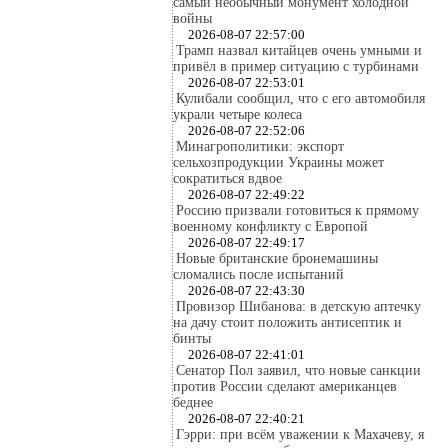
самый необычный монумент холодной
войны
2026-08-07 22:57:00
Трамп назвал китайцев очень умными и
привёл в пример ситуацию с турбинами
2026-08-07 22:53:01
Кулибали сообщил, что с его автомобиля
украли четыре колеса
2026-08-07 22:52:06
Минагрополитики: экспорт
сельхозпродукции Украины может
сократиться вдвое
2026-08-07 22:49:22
Россию призвали готовиться к прямому
военному конфликту с Европой
2026-08-07 22:49:17
Новые британские бронемашины
сломались после испытаний
2026-08-07 22:43:30
Провизор Шибанова: в детскую аптечку
на дачу стоит положить антисептик и
бинты
2026-08-07 22:41:01
Сенатор Пол заявил, что новые санкции
против России сделают американцев
беднее
2026-08-07 22:40:21
Гэрри: при всём уважении к Махачеву, я