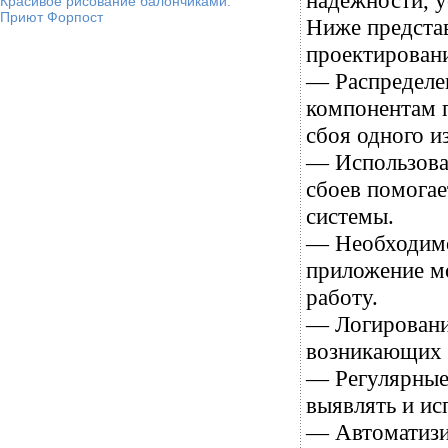
надежности, у
Красивое рисование балончиками.
Приют Форпост
Ниже предста
проектирован
— Распределе
компонентам п
сбоя одного и
— Использова
сбоев помога
системы.
— Необходимо
приложение мо
работу.
— Логировани
возникающих 
— Регулярные 
выявлять и ис
— Автоматизи