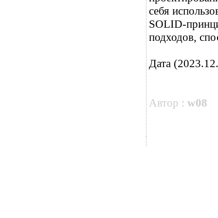
себя использо
SOLID-принци
подходов, сп
Дата (2023.12.
Автор :
w08