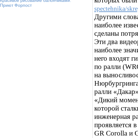
которых были
Красивое рисование балончиками.
Приют Форпост
spectehnika/skre
Другими слова
наиболее изве
сделаны потря
Эти два видео
наиболее знач
него входят г
по ралли (WRC
на выносливос
Нюрбургринга
ралли «Дакар» 
«Дикий момен
которой сталк
инженерная ра
проявляется в
GR Corolla и 