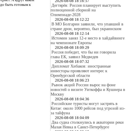
2026-08-08 18:16:57
адо быть готовым к
Дегтярёв: Россия планирует выступить
полноценной сборной на
Олимпиаде-2028
2026-08-08 18:12:22
В МО Болгарии заявили, что упавший в
стране дрон, вероятно, был украинским
2026-08-08 18:12:14
Истомин занял 12-е место в хайдайвинге
на чемпионате Европы
2026-08-08 18:09:29
Россия победит, что бы ни говорила
глава ЕК, заявил Медведев
2026-08-08 18:07:32
Дипломат Хибаков: иностранные
инвесторы проявляют интерес к
Оренбургской области
2026-08-08 18:06:23
Рынок акций России вырос на фоне
новостей о визите Уиткоффа и Кушнера в
Москву
2026-08-08 18:04:36
Российские туристы могут застрять в
Китае: около 1000 рейсов под угрозой из-
за тайфуна
2026-08-08 18:04:09
Два судна столкнулись в акватории реки
Малая Невка в Санкт-Петербурге