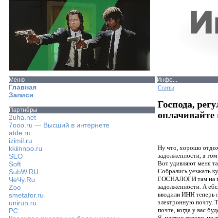
Меню
Инфо...
Главная
Статьи
Записи
Господа, рег
Партнёры
оплачивайте 
2uha.net
7ooo.ru — Высший в интернете
atde.ru
izimil.ru
Ну что, хорошо отдох
kkiinnoo.ru
задолженности, в том
SEO
Вот удивляют меня та
Soft
Собрались уезжать ку
SubW.RU
ГОСНАЛОГИ там на пер
ЧеЧу.Ru
задолженности. А е6с
Zoo
вводили ИНН теперь н
smetafor.ru
электронную почту. 
unirun.ru
почте, когда у вас бу
PC
Я, честно говоря, не 