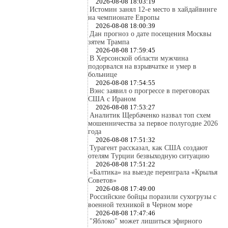
2026-08-08 18:03:19
Истомин занял 12-е место в хайдайвинге
на чемпионате Европы
2026-08-08 18:00:39
Дан прогноз о дате посещения Москвы
зятем Трампа
2026-08-08 17:59:45
В Херсонской области мужчина
подорвался на взрывчатке и умер в
больнице
2026-08-08 17:54:55
Вэнс заявил о прогрессе в переговорах
США с Ираном
2026-08-08 17:53:27
Аналитик Щербаченко назвал топ схем
мошенничества за первое полугодие 2026
года
2026-08-08 17:51:32
Турагент рассказал, как США создают
отелям Турции безвыходную ситуацию
2026-08-08 17:51:22
«Балтика» на выезде переиграла «Крылья
Советов»
2026-08-08 17:49:00
Российские бойцы поразили сухогрузы с
военной техникой в Черном море
2026-08-08 17:47:46
"Яблоко" может лишиться эфирного