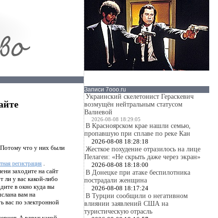
Записи 7ooo.ru
Украинский скелетонист Гераскевич
айте
возмущён нейтральным статусом
Валиевой
2026-08-08 18:29:05
В Красноярском крае нашли семью,
пропавшую при сплаве по реке Кан
2026-08-08 18:28:18
 Потому что у них были
Жесткое похудение отразилось на лице
Пелагеи: «Не скрыть даже через экран»
.
тная регистрация
2026-08-08 18:18:00
ени заходите на сайт
В Донецке при атаке беспилотника
 ли у вас какой-либо
пострадали женщина
дите в окно куда вы
2026-08-08 18:17:24
слана вам на
В Турции сообщили о негативном
ь вас по электронной
влиянии заявлений США на
туристическую отрасль
тернет. А вдруг какой