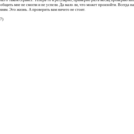
ообщить мне не смогли и не успели. Да мало ли, что может произойти. Всегда н
ям. Это жизнь. А проверить вам ничего не стоит.
7)