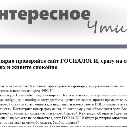
улярно проверяйте сайт ГОСНАЛОГИ, сразу на с
их и живите спокойно
нули этим летом? А вот некоторых прямо в аэропорту задерживали на вылете.
 числе и налоговые перед ФНС РФ.
кие люди. Сами себе праздник портят. Всего то и нужно
электронная почта беспла
да-нибудь, да и вообще с государством шутить не нужно, просто время от врем
вой станице есть окошко куда надо ввести номер своего ИНН и проверьте нет
ли есть. Посмотрите номер документа, по которому у вас образовался долг. Вве
омер документа и оплатите пластиковой картой. Квитанция об оплате будет вы
Теперь вы можете не волноваться, сайт ГОСНАЛОГИ будет регулярно оповещат
дет появляться какая-либо оплата. Удобно, правда?
знал о таком сервисе. Теперь то я регулярно, примерно раз в месяц проверяю ин