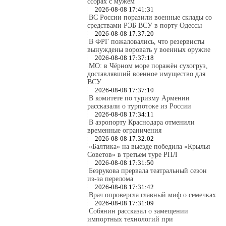
ссорах с мужем
2026-08-08 17:41:31
ВС России поразили военные склады со
средствами РЭБ ВСУ в порту Одессы
2026-08-08 17:37:20
В ФРГ пожаловались, что резервисты
вынуждены воровать у военных оружие
2026-08-08 17:37:18
МО: в Чёрном море поражён сухогруз,
доставлявший военное имущество для
ВСУ
2026-08-08 17:37:10
В комитете по туризму Армении
рассказали о турпотоке из России
2026-08-08 17:34:11
В аэропорту Краснодара отменили
временные ограничения
2026-08-08 17:32:02
«Балтика» на выезде победила «Крылья
Советов» в третьем туре РПЛ
2026-08-08 17:31:50
Безрукова прервала театральный сезон
из-за перелома
2026-08-08 17:31:42
Врач опровергла главный миф о семечках
2026-08-08 17:31:09
Собянин рассказал о замещении
импортных технологий при