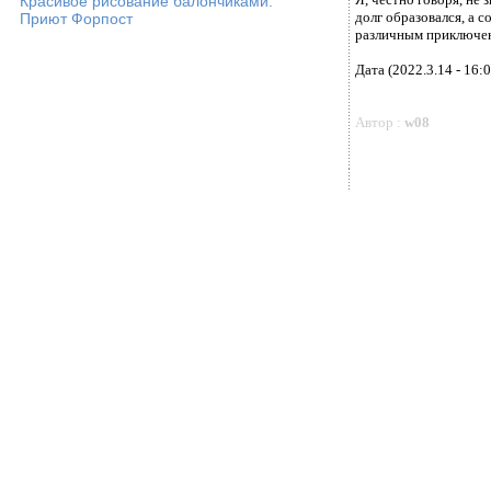
Красивое рисование балончиками.
долг образовался, а с
Приют Форпост
различным приключени
Дата (2022.3.14 - 16:0
Автор :
w08