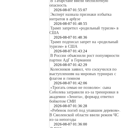
В Татарстане ввели беспилотную
опасность
2026-08-07 01:55:07
Эксперт назвала признаки избытка
нитратов в арбузе
2026-08-07 01:48:55
Трамп запретил «родильный туризм» в
США
2026-08-07 01:48:36
Трамп подписал запрет на «родильный
туризм» в США
2026-08-07 01:43:24
В России объяснили рост популярности
партии АдГ в Германии
2026-08-07 01:42:29
Колесников заявил, что соскучился по
выступлениям на мировых турнирах с
флагом и гимном
2026-08-07 01:42:06
«Трогать семью не позволю»: сына
Соболева затравили из-за тренировки в
академии «Зенита», форвард ответил
бойкотом СМИ
2026-08-07 01:36:28
«Ребенок погиб под упавшим деревом».
В Смоленской области ввели режим ЧС
из-за непогоды
2026-08-07 01:36:00