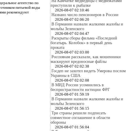
На Камчатке медведицы с медвежатами
деральное агентство по
приступили к рыбалке
точником питьевой воды
2026-08-07 02:10:46
виями рекомендуют
Названо число пенсионеров в России
2026-08-07 02:06:20
В Германии назвали жалкими жалобы и
мольбы Зеленского
2026-08-07 02:04:47
Раскрыты сборы фильма «Последний
богатырь. Колобок» в первый день
проката
2026-08-07 02:03:00
Россиянам рассказали, как мошенники
маскируют вредоносные файлы
2026-08-07 02:02:38
Госдеп не захотел видеть Умерова послом
Украины в США
2026-08-07 02:02:08
В МИД России усомнились в
беспристрастности юстиции ФРГ
2026-08-07 01:59:19
В Германии назвали жалкими жалобы и
мольбы Зеленского
2026-08-07 01:56:15
Три страны решили подписать
совместное соглашение в области
обороны
2026-08-07 01:56:04