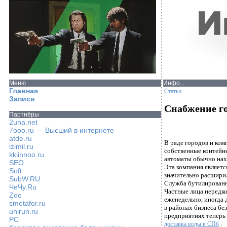
Меню
Инфо...
Главная
Статьи
Записи
Снабжение го
Партнёры
2uha.net
7ooo.ru — Высший в интернете
atde.ru
В ряде городов и ко
izimil.ru
собственные контейн
kkiinnoo.ru
автоматы обычно нах
SEO
Эта компания являетс
Soft
значительно расширил
SubW.RU
Служба бутилирован
ЧеЧу.Ru
Частные лица нередк
Zoo
еженедельно, иногда 
smetafor.ru
в районах бизнеса бе
unirun.ru
предприятиях теперь
PC
.
доставка воды в СПб