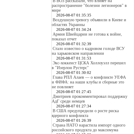
В ВОЗ рассказали, что влияет на
распространение "болезни легионеров" в
мире
2026-08-07 01:35:35
Воздушную тревогу объявили в Киеве и
областях Украины
2026-08-07 01:34:24
Армия Швейцарии не готова к войне,
показал отчет
2026-08-07 01:32:39
Стало известно о кадровом голоде ВСУ
на харьковском направлении
2026-08-07 01:31:53
Экс-хоккеист ЦСКА Холлоуэлл перешел
в "Изерлон Рустерс"
2026-08-07 01:30:02
Глава РПЛ Алаев — о конфликте УЕФА
и ФИФА: на наши клубы и сборные это
не повлияет
2026-08-07 01:27:45
Дмитриев прокомментировал поддержку
АдГ среди немцев
2026-08-07 01:27:34
В США предупредили о росте риска
ядерного конфликта
2026-08-07 01:26:39
Страна НАТО нарастила импорт одного
российского продукта до максимума