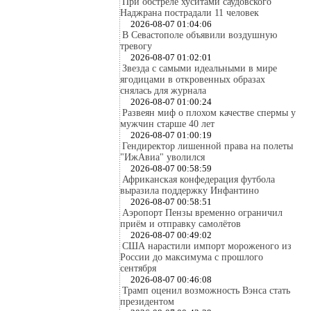
При обстреле хуситами саудовского
Наджрана пострадали 11 человек
2026-08-07 01:04:06
В Севастополе объявили воздушную
тревогу
2026-08-07 01:02:01
Звезда с самыми идеальными в мире
ягодицами в откровенных образах
снялась для журнала
2026-08-07 01:00:24
Развеян миф о плохом качестве спермы у
мужчин старше 40 лет
2026-08-07 01:00:19
Гендиректор лишенной права на полеты
"ИжАвиа" уволился
2026-08-07 00:58:59
Африканская конфедерация футбола
выразила поддержку Инфантино
2026-08-07 00:58:51
Аэропорт Пензы временно ограничил
приём и отправку самолётов
2026-08-07 00:49:02
США нарастили импорт мороженого из
России до максимума с прошлого
сентября
2026-08-07 00:46:08
Трамп оценил возможность Вэнса стать
президентом