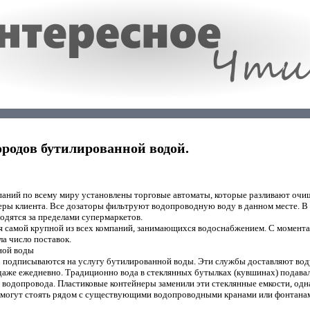
родов бутилированной водой.
мпаний по всему миру установлены торговые автоматы, которые разливают оч
еры клиента. Все дозаторы фильтруют водопроводную воду в данном месте. В
одятся за пределами супермаркетов.
я самой крупной из всех компаний, занимающихся водоснабжением. С момента
а число поставок.
ной воды
о подписываются на услугу бутилированной воды. Эти службы доставляют вод
даже ежедневно. Традиционно вода в стеклянных бутылках (кувшинах) подавал
з водопровода. Пластиковые контейнеры заменили эти стеклянные емкости, одн
 могут стоять рядом с существующими водопроводными кранами или фонтанам