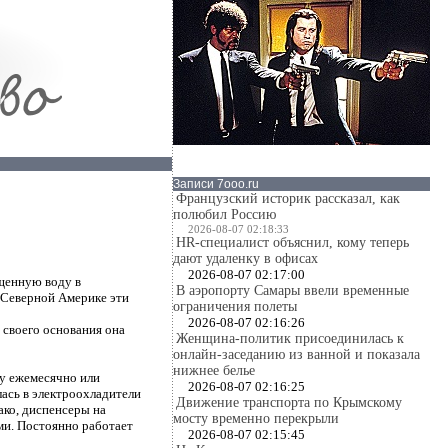
Записи 7ooo.ru
Французский историк рассказал, как
полюбил Россию
2026-08-07 02:18:33
HR-специалист объяснил, кому теперь
дают удаленку в офисах
2026-08-07 02:17:00
ищенную воду в
В аэропорту Самары ввели временные
 Северной Америке эти
ограничения полеты
2026-08-07 02:16:26
 своего основания она
Женщина-политик присоединилась к
онлайн-заседанию из ванной и показала
нижнее белье
у ежемесячно или
2026-08-07 02:16:25
ась в электроохладители
Движение транспорта по Крымскому
ако, диспенсеры на
мосту временно перекрыли
и. Постоянно работает
2026-08-07 02:15:45