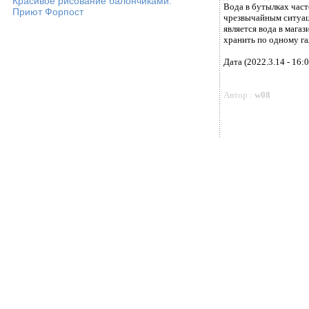
Красивое рисование балончиками.
Вода в бутылках част
Приют Форпост
чрезвычайным ситуац
является вода в мага
хранить по одному гал
Дата (2022.3.14 - 16:0
Автор :
w08