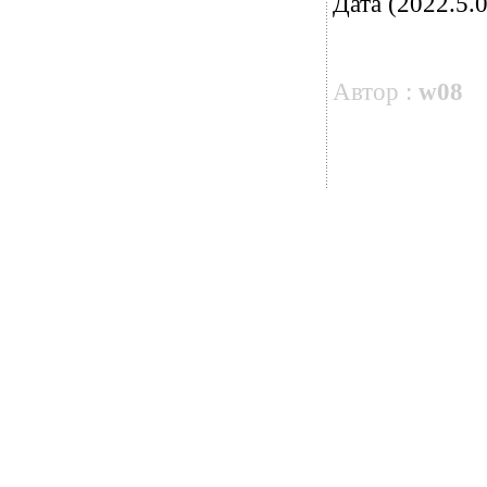
Дата (2022.5.0
Автор :
w08