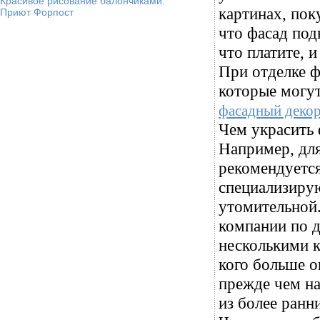
Красивое рисование балончиками.
картинах, пок
Приют Форпост
что фасад под
что платите, 
При отделке ф
которые могут
фасадный деко
Чем украсить 
Например, для
рекомендуется
специализирую
утомительной
компании по 
несколькими к
кого больше о
прежде чем на
из более ранн