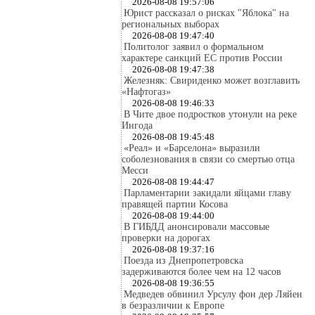
2026-08-08 19:57:06
Юрист рассказал о рисках "Яблока" на
региональных выборах
2026-08-08 19:47:40
Политолог заявил о формальном
характере санкций ЕС против России
2026-08-08 19:47:38
Железняк: Свириденко может возглавить
«Нафтогаз»
2026-08-08 19:46:33
В Чите двое подростков утонули на реке
Ингода
2026-08-08 19:45:48
«Реал» и «Барселона» выразили
соболезнования в связи со смертью отца
Месси
2026-08-08 19:44:47
Парламентарии закидали яйцами главу
правящей партии Косова
2026-08-08 19:44:00
В ГИБДД анонсировали массовые
проверки на дорогах
2026-08-08 19:37:16
Поезда из Днепропетровска
задерживаются более чем на 12 часов
2026-08-08 19:36:55
Медведев обвинил Урсулу фон дер Ляйен
в безразличии к Европе