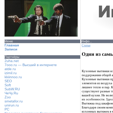
Меню
Инфо...
Главная
Статьи
Записи
Одни из сам
Партнёры
2uha.net
7ooo.ru — Высший в интернете
atde.ru
Кухонные вытяжки ил
izimil.ru
поддержания общей а
kkiinnoo.ru
Кухонные вытяжки пре
SEO
элементов из воздуха
Soft
лишнее тепло и пар. 
SubW.RU
существуют разные т
ЧеЧу.Ru
вашей кухни. Не волн
Zoo
их особенности. Зде
smetafor.ru
Вытяжка под шкафом
unirun.ru
Благодаря своим ком
PC
кухонных вытяжек в м