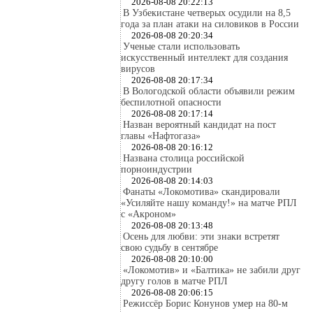
2026-08-08 20:22:13
В Узбекистане четверых осудили на 8,5
года за план атаки на силовиков в России
2026-08-08 20:20:34
Ученые стали использовать
искусственный интеллект для создания
вирусов
2026-08-08 20:17:34
В Вологодской области объявили режим
беспилотной опасности
2026-08-08 20:17:14
Назван вероятный кандидат на пост
главы «Нафтогаза»
2026-08-08 20:16:12
Названа столица российской
порноиндустрии
2026-08-08 20:14:03
Фанаты «Локомотива» скандировали
«Усиляйте нашу команду!» на матче РПЛ
с «Акроном»
2026-08-08 20:13:48
Осень для любви: эти знаки встретят
свою судьбу в сентябре
2026-08-08 20:10:00
«Локомотив» и «Балтика» не забили друг
другу голов в матче РПЛ
2026-08-08 20:06:15
Режиссёр Борис Конунов умер на 80-м