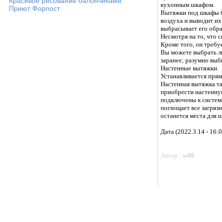
Красивое рисование балончиками.
кухонным шкафом.
Приют Форпост
Вытяжки под шкафы бы
воздуха и выводит их
выбрасывает его обра
Несмотря на то, что 
Кроме того, он треб
Вы можете выбрать л
заранее; разумно выб
Настенные вытяжки.
Устанавливается прям
Настенная вытяжка та
приобрести настенну
подключены к системе
поглощает все загряз
останется места для ш
Дата (2022.3.14 - 16:0
Автор :
w08