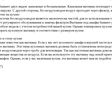
вают двух видов: канальные и бесканальные. Канальная вытяжка поглощает в
 наружу. С другой стороны, без воздуховодов воздух проходит через фильтр, 
тно на кухню.
система без воздуховодов является экологически чистой, для ее использования 
ует регулярного обслуживания и замены фильтров.Вытяжки под шкафы бывают 
юбую модель с учетом потребностей вашей кухни. Однако планировать кухонн
ирать кухонную вытяжку в соответствии с размером кухни.
о в стену кухни
кже известна как вытяжка. Если у вас нет кухонного шкафа в верхней части ку
ю вытяжку. Эти типы кухонных вытяжек должны быть установлены непосредст
 воздуховодов через трубу для вентиляции. Так как настенная вытяжка доволь
няющие вещества из воздуха. Если вы используете эту вытяжку над зоной приго
кафов. Однако, если у вас маленькая кухня, эта вытяжка может вам не подойти.
7)