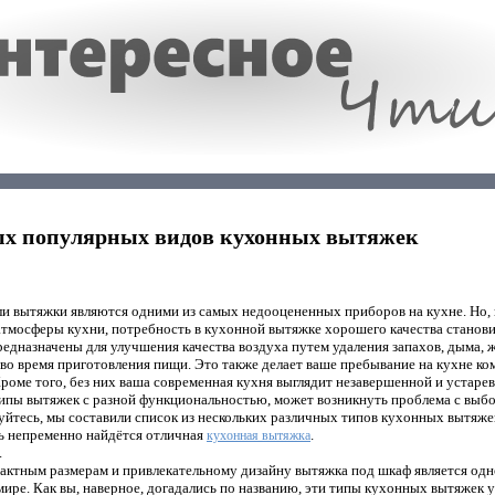
ых популярных видов кухонных вытяжек
и вытяжки являются одними из самых недооцененных приборов на кухне. Но, 
тмосферы кухни, потребность в кухонной вытяжке хорошего качества станови
дназначены для улучшения качества воздуха путем удаления запахов, дыма, 
 во время приготовления пищи. Это также делает ваше пребывание на кухне к
Кроме того, без них ваша современная кухня выглядит незавершенной и устаре
ипы вытяжек с разной функциональностью, может возникнуть проблема с выб
уйтесь, мы составили список из нескольких различных типов кухонных вытяж
сь непременно найдётся отличная
.
кухонная вытяжка
.
пактным размерам и привлекательному дизайну вытяжка под шкаф является од
ире. Как вы, наверное, догадались по названию, эти типы кухонных вытяжек 