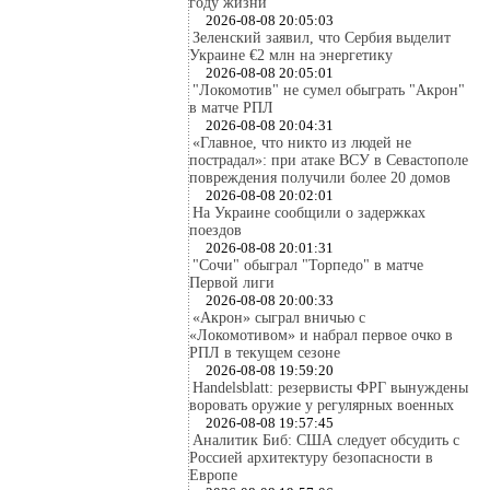
году жизни
2026-08-08 20:05:03
Зеленский заявил, что Сербия выделит
Украине €2 млн на энергетику
2026-08-08 20:05:01
"Локомотив" не сумел обыграть "Акрон"
в матче РПЛ
2026-08-08 20:04:31
«Главное, что никто из людей не
пострадал»: при атаке ВСУ в Севастополе
повреждения получили более 20 домов
2026-08-08 20:02:01
На Украине сообщили о задержках
поездов
2026-08-08 20:01:31
"Сочи" обыграл "Торпедо" в матче
Первой лиги
2026-08-08 20:00:33
«Акрон» сыграл вничью с
«Локомотивом» и набрал первое очко в
РПЛ в текущем сезоне
2026-08-08 19:59:20
Handelsblatt: резервисты ФРГ вынуждены
воровать оружие у регулярных военных
2026-08-08 19:57:45
Аналитик Биб: США следует обсудить с
Россией архитектуру безопасности в
Европе