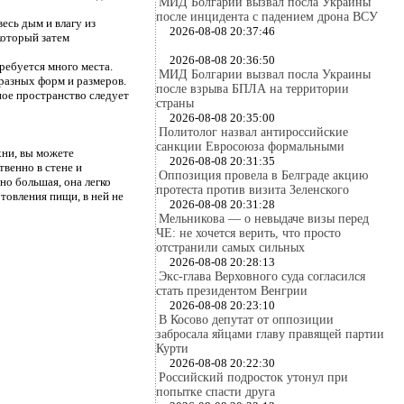
МИД Болгарии вызвал посла Украины
после инцидента с падением дрона ВСУ
есь дым и влагу из
2026-08-08 20:37:46
который затем
2026-08-08 20:36:50
требуется много места.
МИД Болгарии вызвал посла Украины
разных форм и размеров.
после взрыва БПЛА на территории
ое пространство следует
страны
2026-08-08 20:35:00
Политолог назвал антироссийские
санкции Евросоюза формальными
хни, вы можете
2026-08-08 20:31:35
венно в стене и
Оппозиция провела в Белграде акцию
но большая, она легко
протеста против визита Зеленского
товления пищи, в ней не
2026-08-08 20:31:28
Мельникова — о невыдаче визы перед
ЧЕ: не хочется верить, что просто
отстранили самых сильных
2026-08-08 20:28:13
Экс-глава Верховного суда согласился
стать президентом Венгрии
2026-08-08 20:23:10
В Косово депутат от оппозиции
забросала яйцами главу правящей партии
Курти
2026-08-08 20:22:30
Российский подросток утонул при
попытке спасти друга