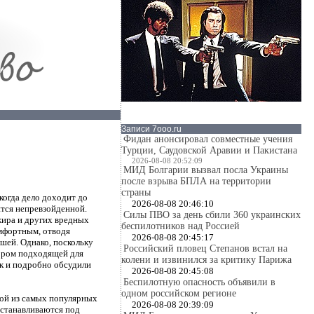
Записи 7ooo.ru
Фидан анонсировал совместные учения
Турции, Саудовской Аравии и Пакистана
2026-08-08 20:52:09
МИД Болгарии вызвал посла Украины
после взрыва БПЛА на территории
страны
когда дело доходит до
2026-08-08 20:46:10
тся непревзойденной.
Силы ПВО за день сбили 360 украинских
жира и других вредных
беспилотников над Россией
омфортным, отводя
2026-08-08 20:45:17
вшей. Однако, поскольку
Российский пловец Степанов встал на
ором подходящей для
колени и извинился за критику Парижа
ек и подробно обсудили
2026-08-08 20:45:08
Беспилотную опасность объявили в
одном российском регионе
ной из самых популярных
2026-08-08 20:39:09
устанавливаются под