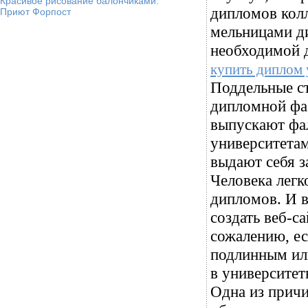
Красивое рисование балончиками.
дипломов колл
Приют Форпост
мельницами ди
необходимой д
купить диплом 
Поддельные с
дипломной фа
выпускают фа
университета
выдают себя з
Человека легк
дипломов. И в
создать веб-с
сожалению, ес
подлинным ил
в университет
Одна из причи