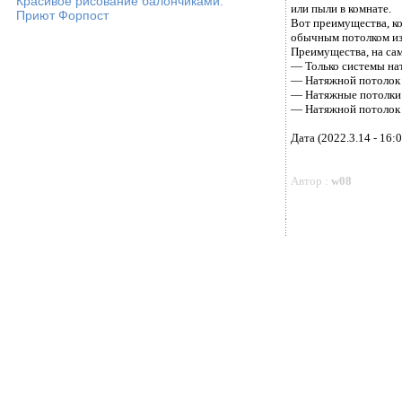
Красивое рисование балончиками.
или пыли в комнате.
Приют Форпост
Вот преимущества, ко
обычным потолком из
Преимущества, на сам
— Только системы нат
— Натяжной потолок н
— Натяжные потолки н
— Натяжной потолок у
Дата (2022.3.14 - 16:0
Автор :
w08