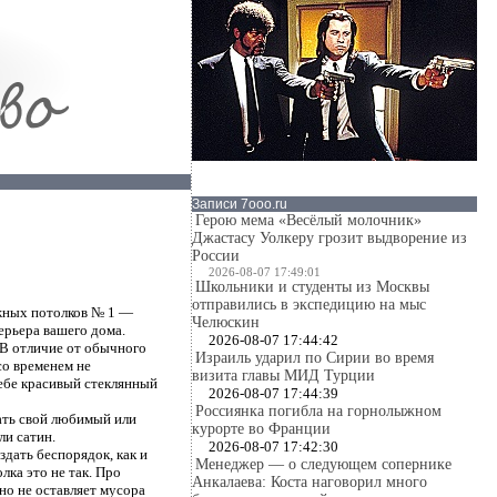
Записи 7ooo.ru
Герою мема «Весёлый молочник»
Джастасу Уолкеру грозит выдворение из
России
2026-08-07 17:49:01
Школьники и студенты из Москвы
отправились в экспедицию на мыс
жных потолков № 1 —
Челюскин
ерьера вашего дома.
2026-08-07 17:44:42
 В отличие от обычного
Израиль ударил по Сирии во время
со временем не
визита главы МИД Турции
себе красивый стеклянный
2026-08-07 17:44:39
Россиянка погибла на горнолыжном
ать свой любимый или
курорте во Франции
ли сатин.
2026-08-07 17:42:30
здать беспорядок, как и
Менеджер — о следующем сопернике
лка это не так. Про
Анкалаева: Коста наговорил много
но не оставляет мусора