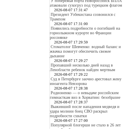
У побережья порта Новороссийск БПЛА
атаковали сухогруз под турецким флагом
2026-08-07 17:31:47
Президент Узбекистана созвонился с
Трампом
2026-08-07 17:31:00
Появились подробности о погибшей на
горнолыжном курорте во Франции
россиянке
2026-08-07 17:29:59
Стоматолог Шевченко: водный баланс и
жвачка помогут обеспечить свежее
дыхание
2026-08-07 17:29:27
Пропавший несколько дней назад в
Ленобласти ребенок найден мертвым
2026-08-07 17:29:22
Суд в Петербурге заочно арестовал жену
иноагента Невзорова
2026-08-07 17:28:38
Родионенко — о невыдаче российским
гимнасткам виз в Хорватию: безобразие
2026-08-07 17:28:37
Выживший после нападения медведя и
удара молнии боец СВО раскрыл
подробности схватки
2026-08-07 17:27:00
Популярной блогерши не стало в 26 лет