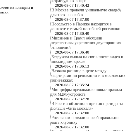
безрассудных вещей
2026-08-07 17:40:42
олком из попкорна и
В Москве провели уникальную свадьбу
раски.
для трех пар собак
2026-08-07 17:37:00
Посольство в Париже находится в
контакте с семьей погибшей россиянки
2026-08-07 17:36:49
Мирзиёев и Трамп обсудили
перспективы укрепления двусторонних
отношений
2026-08-07 17:36:40
Безрукова вышла на связь после видео в
инвалидном кресле
2026-08-07 17:36:13
Названа разница в цене между
квартирами по реновации и в московских
пятиэтажках
2026-08-07 17:35:24
Минцифры предложило новые правила
для М2М-устройств
2026-08-07 17:32:28
В России объяснили призыв президента
Польши «бить москаля»
2026-08-07 17:32:00
Россиянам назвали способ правильно
мыть клубнику
2026-08-07 17:32:00