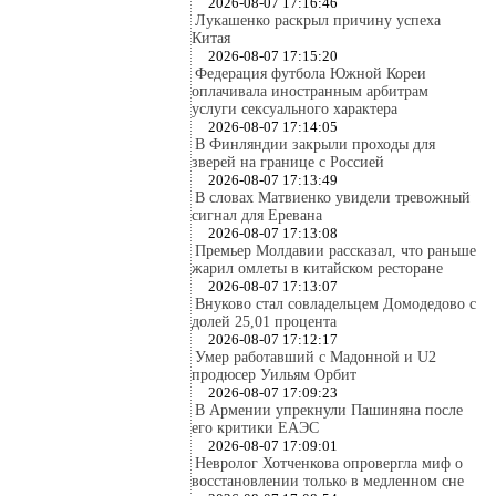
2026-08-07 17:16:46
Лукашенко раскрыл причину успеха
Китая
2026-08-07 17:15:20
Федерация футбола Южной Кореи
оплачивала иностранным арбитрам
услуги сексуального характера
2026-08-07 17:14:05
В Финляндии закрыли проходы для
зверей на границе с Россией
2026-08-07 17:13:49
В словах Матвиенко увидели тревожный
сигнал для Еревана
2026-08-07 17:13:08
Премьер Молдавии рассказал, что раньше
жарил омлеты в китайском ресторане
2026-08-07 17:13:07
Внуково стал совладельцем Домодедово с
долей 25,01 процента
2026-08-07 17:12:17
Умер работавший с Мадонной и U2
продюсер Уильям Орбит
2026-08-07 17:09:23
В Армении упрекнули Пашиняна после
его критики ЕАЭС
2026-08-07 17:09:01
Невролог Хотченкова опровергла миф о
восстановлении только в медленном сне