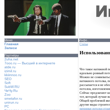
Меню
Инфо...
Главная
Статьи
Записи
Использовани
Партнёры
2uha.net
7ooo.ru — Высший в интернете
atde.ru
Что такое натяжной 
izimil.ru
идеально ровный пот
kkiinnoo.ru
Можно не сомневаться
SEO
натяжного потолка, п
Soft
рассыпается и не обе
SubW.RU
потолок, изготовленны
ЧеЧу.Ru
Сейчас предлагают ш
Zoo
тот, который лучше в
smetafor.ru
Общей проблемой явля
unirun.ru
другие виды строител
PC
натяжные потолки отзы