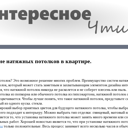
е натяжных потолков в квартире.
потолок? Это возможное решение многих проблем. Преимущество систем натя
олок, который может стать заметным и захватывающим элементом дизайна инт
, что натяжной потолок никогда не расколется и не соберет плесень или пыль.
отолка из попкорна или обычного потолка из гипсокартона, натяжной потолок 
сцвечивается. Чтобы лучше понять, что такое натяжной потолок, представьте 
й из одного куска. стекла.
ирокий выбор приятных цветов для будущего натяжного потолка, чтобы выбр
сего подходит к интерьеру. Можно выбрать тип отделки: глянцевый, матовый и
ется то, что установка натяжного потолка может занять много времени или со
ьных работ. Хорошей новостью является то, что при установке натяжного пото
только положительные. Весь процесс занимает всего несколько часов и обыч
вы