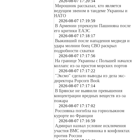
2026-08-07 17:20:54
Мирошник рассказал, кто является
ведущим звеном в тандеме Украины и
НАТО
2026-08-07 17:19:59
В Армении упрекнули Пашиняна после
его критики ЕАЭС
2026-08-07 17:18:17
Выживший после нападения медведя и
удара молнии боец СВО раскрыл
подробности схватки
2026-08-07 17:17:56
На границе Украины с Польшей начался
коллапс из-за простоя морских портов
2026-08-07 17:17:22
"Эксмо" сделало выводы из дела экс-
директора Popcorn Book
2026-08-07 17:17:14
В Брянске не выявили превышения
концентрации вредных веществ из-за
пожара
2026-08-07 17:17:02
Россиянка погибла на горнолыжном
курорте во Франции
2026-08-07 17:16:59
Адмирал назвал условие исключения
участия ВМС противника в конфликтах
против России