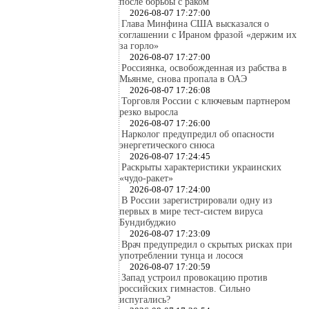
после борьбы с раком
2026-08-07 17:27:00
Глава Минфина США высказался о
соглашении с Ираном фразой «держим их
за горло»
2026-08-07 17:27:00
Россиянка, освобожденная из рабства в
Мьянме, снова пропала в ОАЭ
2026-08-07 17:26:08
Торговля России с ключевым партнером
резко выросла
2026-08-07 17:26:00
Нарколог предупредил об опасности
энергетического снюса
2026-08-07 17:24:45
Раскрыты характеристики украинских
«чудо-ракет»
2026-08-07 17:24:00
В России зарегистрировали одну из
первых в мире тест-систем вируса
Бундибуджио
2026-08-07 17:23:09
Врач предупредил о скрытых рисках при
употреблении тунца и лосося
2026-08-07 17:20:59
Запад устроил провокацию против
российских гимнастов. Сильно
испугались?