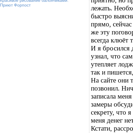
приятно, но п
Красивое рисование балончиками.
Приют Форпост
лежать. Необ
быстро выясни
прямо, сейчас
же эту погово
всегда клюёт 
И я бросился 
узнал, что са
утепляет лод
так и пишется
На сайте они 
позвонил. Нич
записала меня
замеры обсуди
секрету, что я
меня денег не
Кстати, расср