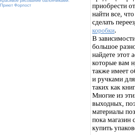
Красивое рисование балончиками.
приобрести от
Приют Форпост
найти все, чт
сделать перее
.
коробки
В зависимости
большое разно
найдете этот 
которые вам 
также имеет 
и ручками дл
таких как книг
Многие из эти
выходных, поэ
материалы поз
пока магазин 
купить упаков