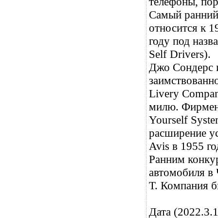
телефоны, пор
Самый ранний 
относится к 1
году под назва
Self Drivers).
Джо Сондерс и
заимствованно
Livery Compan
милю. Фирменн
Yourself Syst
расширение ус
Avis в 1955 го
Ранним конкур
автомобиля в 
T. Компания б
Дата (2022.3.1