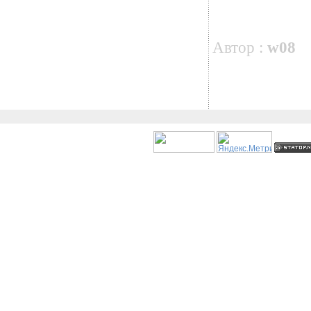
Автор :
w08