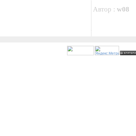
Автор :
w08