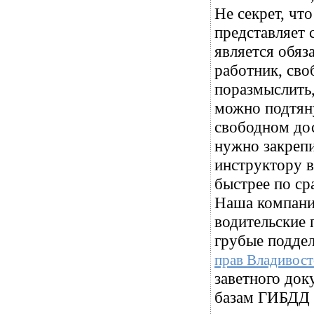
Не секрет, чт
представляет 
является обяз
работник, сво
поразмыслить
можно подтяну
свободном дос
нужно закрепи
инструктору в
быстрее по с
Наша компани
водительские 
грубые поддел
прав Владивост
заветного док
базам ГИБДД и