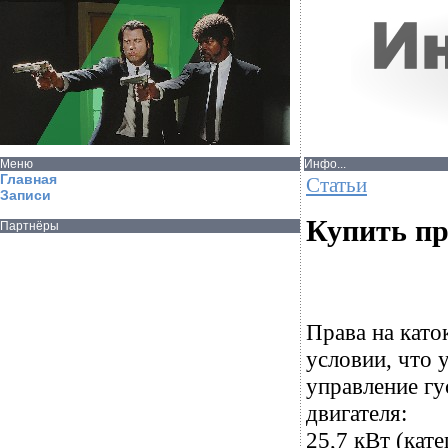
Меню
Инфо...
Главная
Статьи
Записи
Купить пр
Партнёры
Права на като
условии, что 
управление г
двигателя:
25,7 кВт (кате