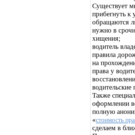
Существует м
прибегнуть к 
обращаются л
нужно в срочн
хищения;
водитель влад
правила дорож
на прохождени
права у водит
восстановлени
водительские 
Также специа
оформлении во
полную аноним
«
стоимость пра
сделаем в бли