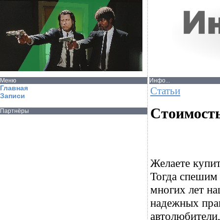
Меню
Инфо...
Главная
Статьи
Записи
Стоимость
Партнёры
Желаете купит
Тогда спешим 
многих лет н
надежных пра
автолюбители