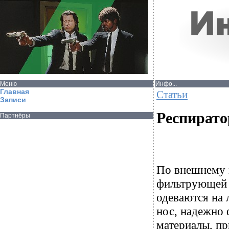
Меню
Инфо...
Главная
Статьи
Записи
Респирато
Партнёры
По внешнему 
фильтрующей 
одеваются на 
нос, надежно 
материалы, п