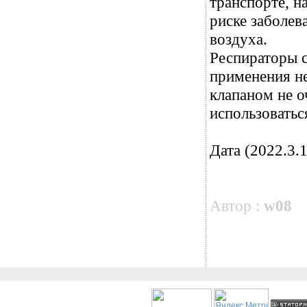
транспорте, н
риске заболев
воздуха.
Респираторы 
применения н
клапаном не 
использоватьс
Дата (2022.3.1
Автор :
w08