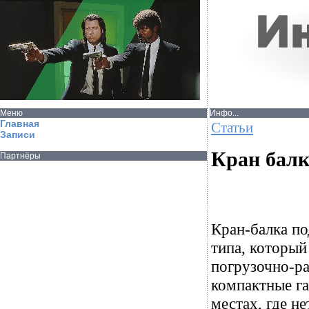
Меню
Инфо...
Главная
Статьи
Записи
Кран бал
Партнёры
Кран-балка п
типа, который
погрузочно-р
компактные га
местах, где н