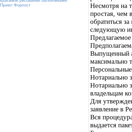
Красивое рисование балончиками.
Несмотря на т
Приют Форпост
простая, чем 
обратиться за
следующую и
Предлагаемое
Предполагаема
Выпущенный а
максимально 
Персональные
Нотариально з
Нотариально з
владельцам ко
Для утвержде
заявление в Р
Вся процедура
выдается паке