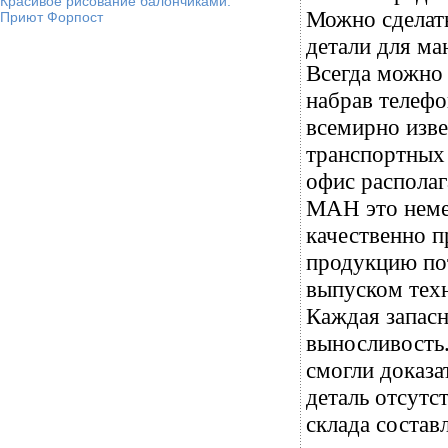
Красивое рисование балончиками.
Можно сделать
Приют Форпост
детали для ма
Всегда можно 
набрав телеф
всемирно изве
транспортных 
офис располаг
МАН это немец
качественно п
продукцию по
выпуском техн
Каждая запасн
выносливость.
смогли доказа
деталь отсутс
склада составл