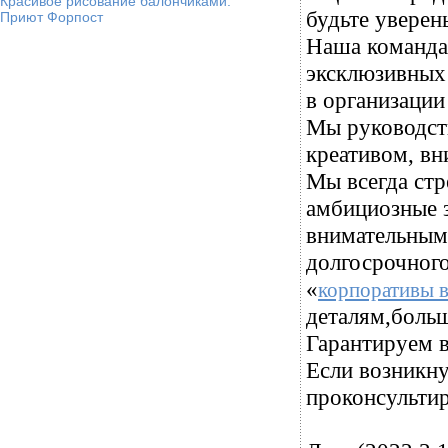
Красивое рисование балончиками.
будьте уверен
Приют Форпост
Наша команда 
эксклюзивных 
в организации
Мы руководст
креативом, вн
Мы всегда стр
амбициозные з
внимательными
долгосрочного
«
корпоративы 
деталям,больш
Гарантируем в
Если возникну
проконсультир