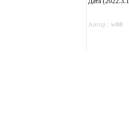
Дата (2022.3.1
Автор :
w08