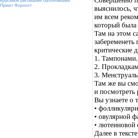
Совершенно по
Красивое рисование балончиками.
Приют Форпост
выяснилось, ч
им всем реко
который была 
Там на этом с
забеременеть 
критические д
1. Тампонами.
2. Прокладкам
3. Менструаль
Там же вы смо
и посмотреть 
Вы узнаете о 
• фолликулярн
• овулярной ф
• лютеиновой 
Далее в текст