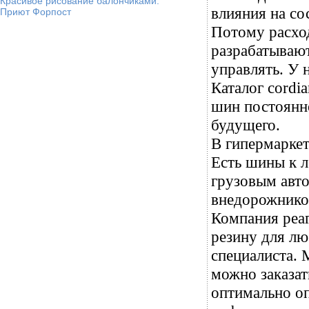
Красивое рисование балончиками.
влияния на со
Приют Форпост
Потому расход
разрабатываю
управлять. У 
Каталог cordi
шин постоянно
будущего.
В гипермарке
Есть шины к л
грузовым авто
внедорожнико
Компания реа
резину для лю
специалиста. 
можно заказат
оптимально о