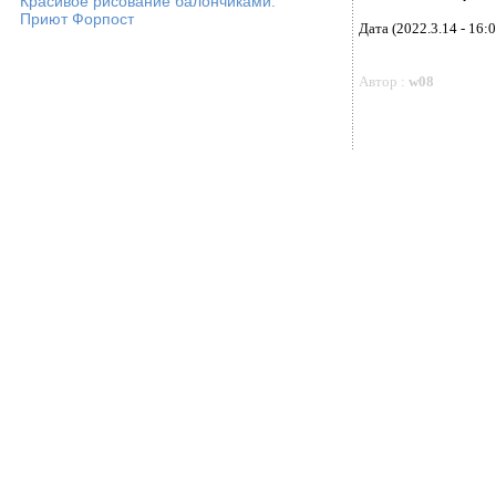
Красивое рисование балончиками.
Приют Форпост
Дата (2022.3.14 - 16:0
Автор :
w08