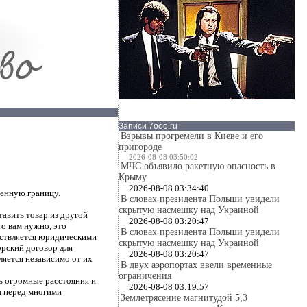
Записи 7ooo.ru
Взрывы прогремели в Киеве и его
пригороде
2026-08-08 03:50:02
МЧС объявило ракетную опасность в
Крыму
2026-08-08 03:34:40
венную границу.
В словах президента Польши увидели
скрытую насмешку над Украиной
авить товар из другой
2026-08-08 03:20:47
то вам нужно, это
В словах президента Польши увидели
ствляется юридическими
скрытую насмешку над Украиной
орский договор для
2026-08-08 03:20:47
яется независимо от их
В двух аэропортах ввели временные
ограничения
ь огромные расстояния и
2026-08-08 03:19:57
им перед многими
Землетрясение магнитудой 5,3