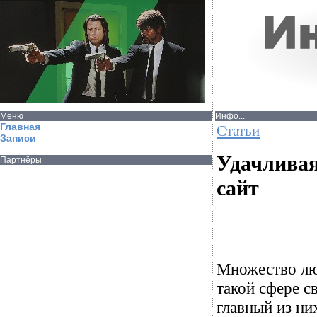
Меню
Инфо...
Главная
Статьи
Записи
Удачливая
Партнёры
сайт
Множество люд
такой сфере с
главный из ни