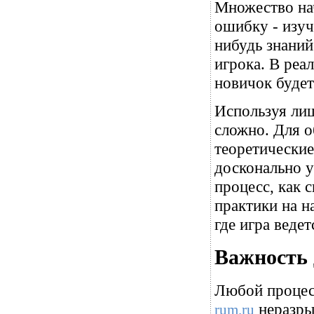
Множество на
ошибку - изуч
нибудь знаний
игрока. В реа
новичок будет
Используя лиш
сложно. Для 
теоретические
досконально у
процесс, как 
практики на н
где игра ведет
Важность 
Любой процесс
неразры
rum.ru