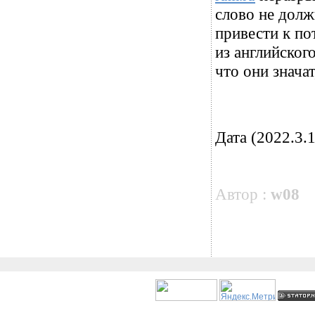
слово не дол
привести к по
из английског
что они знача
Дата (2022.3.1
Автор :
w08