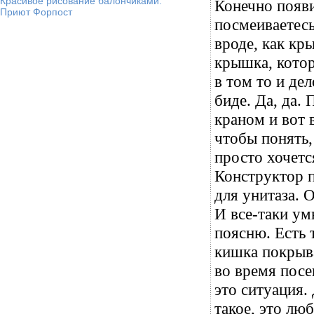
Красивое рисование балончиками.
Конечно появ
Приют Форпост
посмеиваетесь
вроде, как кр
крышка, кото
в том то и де
биде. Да, да.
краном и вот 
чтобы понять,
просто хочетс
Конструктор п
для унитаза. 
И все-таки ум
поясню. Есть 
кишка покрыва
во время посе
это ситуация.
такое, это лю