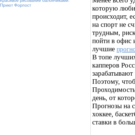
Менее всего у
Красивое рисование балончиками.
Приют Форпост
которую люби
происходит, ес
на спорт не с
трудным, рис
пойти в офис 
лучшие
прогно
В топе лучших
капперов Росс
зарабатывают 
Поэтому, чтоб
Проходимость 
день, от котор
Прогнозы на с
хоккее, баске
ставки в боль