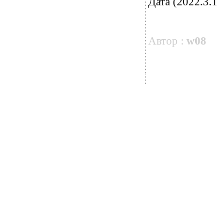
Дата (2022.3.1
Автор :
w08