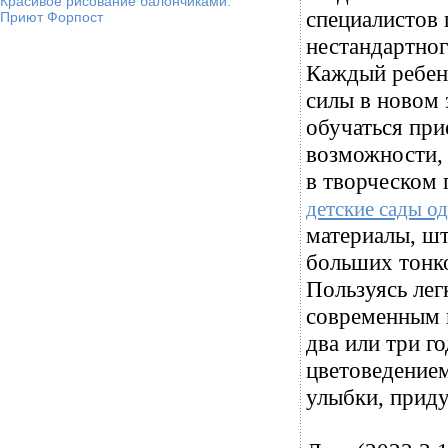
Красивое рисование балончиками.
специалистов 
Приют Форпост
нестандартног
Каждый ребено
силы в новом 
обучаться при
возможности, 
в творческом 
детские сады о
материалы, шт
больших тонко
Пользуясь ле
современным и
два или три г
цветоведением
улыбки, прид