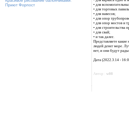
Красивое рисование балончиками.
• для вспомогательны
Приют Форпост
• для торговых павил
• для навесов;
• для опор трубопров
• для опор мостов и 
• для строительства 
• для свай;
• и так далее.
Представляете какие 
людей денег море. Лу
нет, и они будут рад
Дата (2022.3.14 - 16:0
Автор :
w08