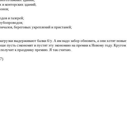
х и конторских зданий;
ьонов;
одов и галерей;
трубопроводов;
причалов, береговых укреплений и пристаней;
нагрузки выдерживают балки б/у. А им надо забор обновить, а они хотят новые 
чше пусть сэкономят и пустят эту экономию на премии к Новому году. Кругом
ы получит к празднику премию. Я так считаю.
7)