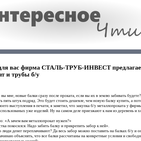
для вас фирма СТАЛЬ-ТРУБ-ИНВЕСТ предлагае
т и трубы б/у
 вы мне, новые балки сразу после проката, если вы их в землю забивать будете
ь пять штук подряд. Это будет стоить дешевле, чем новую балку купить, а пото
оего выступления в печати, я заметил, что закупка б/у металлопроката у ф
использованых уже изделий. Ну на самом деле приезжают к нам из деревень и 
ю: «А зачем вам металлопрокат нужен?»
тка покосился. Надо забить балку и прикрепить забор к ней».
о люди денег переплачивают? Да весь забор можно поставить на балках б/у и он
ачинаю объяснять, что все балки рассчитаны на конкретные условия и свобод
 многоэтажных зданий;