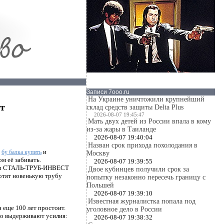
Записи 7ooo.ru
На Украине уничтожили крупнейший
т
склад средств защиты Delta Plus
2026-08-07 19:45:47
Мать двух детей из России впала в кому
из-за жары в Таиланде
2026-08-07 19:40:04
Назван срок прихода похолодания в
?
и
бу балка купить
Москву
м её забивать.
2026-08-07 19:39:55
ирмы СТАЛЬ-ТРУБ-ИНВЕСТ
Двое кубинцев получили срок за
хотят новенькую трубу
попытку незаконно пересечь границу с
Польшей
2026-08-07 19:39:10
Известная журналистка попала под
 еще 100 лет простоит.
уголовное дело в России
но выдерживают усилия:
2026-08-07 19:38:32