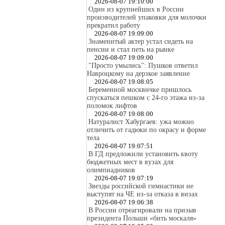
2026-08-07 19:10:00
Один из крупнейших в России
производителей упаковки для молочки
прекратил работу
2026-08-07 19:09:00
Знаменитый актер устал сидеть на
пенсии и стал петь на рынке
2026-08-07 19:09:00
"Просто умылись": Пушков ответил
Навроцкому на дерзкое заявление
2026-08-07 19:08:05
Беременной москвичке пришлось
спускаться пешком с 24-го этажа из-за
поломок лифтов
2026-08-07 19:08:00
Натуралист Хабургаев: ужа можно
отличить от гадюки по окрасу и форме
тела
2026-08-07 19:07:51
В ГД предложили установить квоту
бюджетных мест в вузах для
олимпиадников
2026-08-07 19:07:19
Звезды российской гимнастики не
выступят на ЧЕ из-за отказа в визах
2026-08-07 19:06:38
В России отреагировали на призыв
президента Польши «бить москаля»