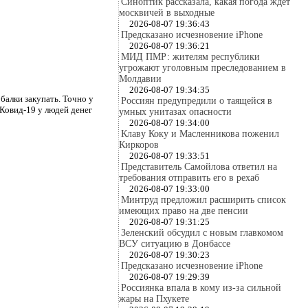
Синоптик рассказала, какая погода ждет
москвичей в выходные
2026-08-07 19:36:43
Предсказано исчезновение iPhone
2026-08-07 19:36:21
МИД ПМР: жителям республики
угрожают уголовным преследованием в
Молдавии
2026-08-07 19:34:35
балки закупать. Точно у
Россиян предупредили о таящейся в
 Ковид-19 у людей денег
умных унитазах опасности
2026-08-07 19:34:00
Клаву Коку и Масленникова поженил
Киркоров
2026-08-07 19:33:51
Представитель Самойлова ответил на
требования отправить его в рехаб
2026-08-07 19:33:00
Минтруд предложил расширить список
имеющих право на две пенсии
2026-08-07 19:31:25
Зеленский обсудил с новым главкомом
ВСУ ситуацию в Донбассе
2026-08-07 19:30:23
Предсказано исчезновение iPhone
2026-08-07 19:29:39
Россиянка впала в кому из-за сильной
жары на Пхукете