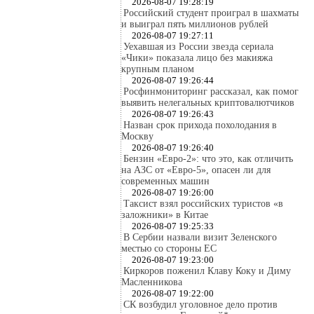
2026-08-07 19:28:19
Российский студент проиграл в шахматы
и выиграл пять миллионов рублей
2026-08-07 19:27:11
Уехавшая из России звезда сериала
«Чики» показала лицо без макияжа
крупным планом
2026-08-07 19:26:44
Росфинмониторинг рассказал, как помог
выявить нелегальных криптовалютчиков
2026-08-07 19:26:43
Назван срок прихода похолодания в
Москву
2026-08-07 19:26:40
Бензин «Евро-2»: что это, как отличить
на АЗС от «Евро-5», опасен ли для
современных машин
2026-08-07 19:26:00
Таксист взял российских туристов «в
заложники» в Китае
2026-08-07 19:25:33
В Сербии назвали визит Зеленского
местью со стороны ЕС
2026-08-07 19:23:00
Киркоров поженил Клаву Коку и Диму
Масленникова
2026-08-07 19:22:00
СК возбудил уголовное дело против