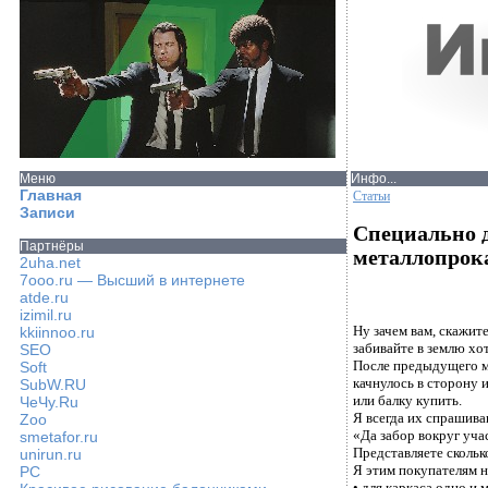
Меню
Инфо...
Главная
Статьи
Записи
Специально 
Партнёры
металлопрока
2uha.net
7ooo.ru — Высший в интернете
atde.ru
izimil.ru
Ну зачем вам, скажите
kkiinnoo.ru
забивайте в землю хот
SEO
После предыдущего м
Soft
качнулось в сторону 
SubW.RU
или балку купить.
ЧеЧу.Ru
Я всегда их спрашива
Zoo
«Да забор вокруг учас
smetafor.ru
Представляете скольк
unirun.ru
Я этим покупателям н
PC
• для каркаса одно и