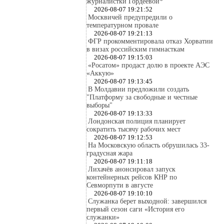
журналистки Гордеевой*
2026-08-07 19:21:52
Москвичей предупредили о
температурном провале
2026-08-07 19:21:13
ФГР прокомментировала отказ Хорватии
в визах российским гимнасткам
2026-08-07 19:15:03
«Росатом» продаст долю в проекте АЭС
«Аккую»
2026-08-07 19:13:45
В Молдавии предложили создать
"Платформу за свободные и честные
выборы"
2026-08-07 19:13:33
Лондонская полиция планирует
сократить тысячу рабочих мест
2026-08-07 19:12:53
На Московскую область обрушилась 33-
градусная жара
2026-08-07 19:11:18
Лихачёв анонсировал запуск
контейнерных рейсов КНР по
Севморпути в августе
2026-08-07 19:10:10
Служанка берет выходной: завершился
первый сезон саги «История его
служанки»