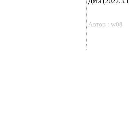
Дата (2022.3.1
Автор :
w08