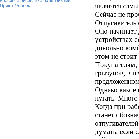
Красивое рисование балончиками.
является сам
Приют Форпост
Сейчас не пр
Отпугиватель 
Оно начинает 
устройствах е
довольно комф
этом не стоит
Покупателям,
грызунов, в п
предложенному
Однако какое 
пугать. Много
Когда при раб
станет обозна
отпугивателей
думать, если 