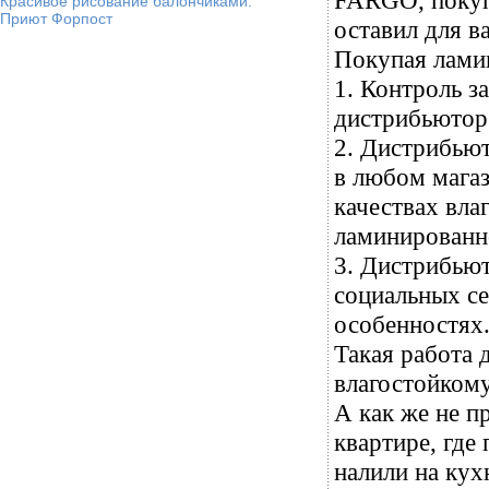
FARGO, покупа
Красивое рисование балончиками.
Приют Форпост
оставил для в
Покупая лами
1. Контроль з
дистрибьютор
2. Дистрибью
в любом магаз
качествах вла
ламинированн
3. Дистрибьют
социальных се
особенностях
Такая работа 
влагостойком
А как же не п
квартире, где
налили на кух