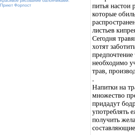
Красивое рисование балончиками.
питья настои р
Приют Форпост
которые обиль
распростране
листьев кипре
Сегодня трав
хотят заботит
предпочтение 
необходимо уч
трав, произво
.
Напитки на тр
множество про
придадут бодр
употреблять е
получить жел
составляющие 