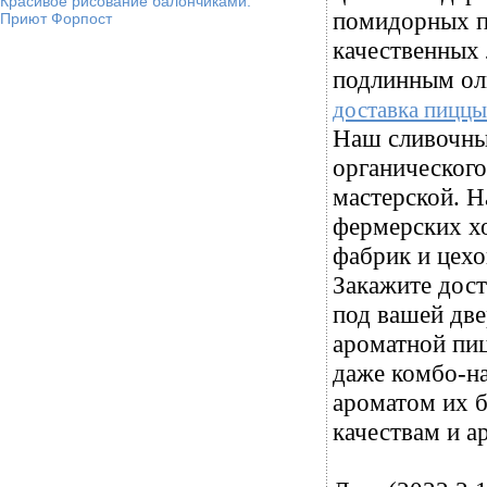
Красивое рисование балончиками.
помидорных п
Приют Форпост
качественных 
подлинным ол
доставка пицц
Наш сливочный
органического
мастерской. Н
фермерских х
фабрик и цех
Закажите дост
под вашей две
ароматной пи
даже комбо-на
ароматом их б
качествам и а