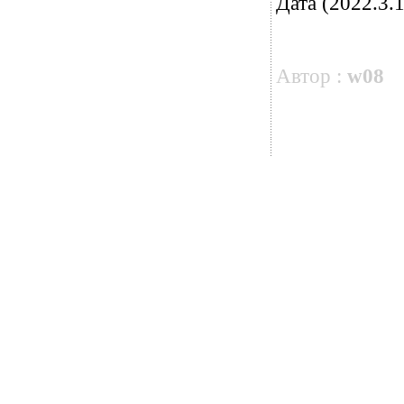
Дата (2022.3.1
Автор :
w08