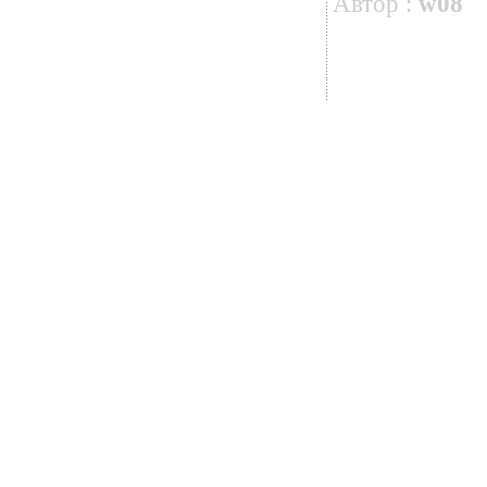
Автор :
w08